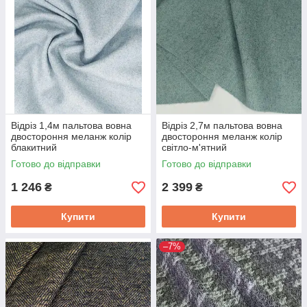
Відріз 1,4м пальтова вовна
Відріз 2,7м пальтова вовна
двостороння меланж колір
двостороння меланж колір
блакитний
світло-м'ятний
Готово до відправки
Готово до відправки
1 246
2 399
₴
₴
Купити
Купити
–7%