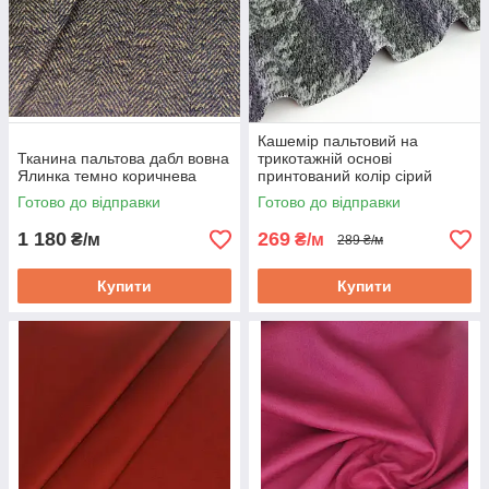
Кашемір пальтовий на
Тканина пальтова дабл вовна
трикотажній основі
Ялинка темно коричнева
принтований колір сірий
Готово до відправки
Готово до відправки
1 180
269
₴/м
₴/м
289 ₴/м
Купити
Купити