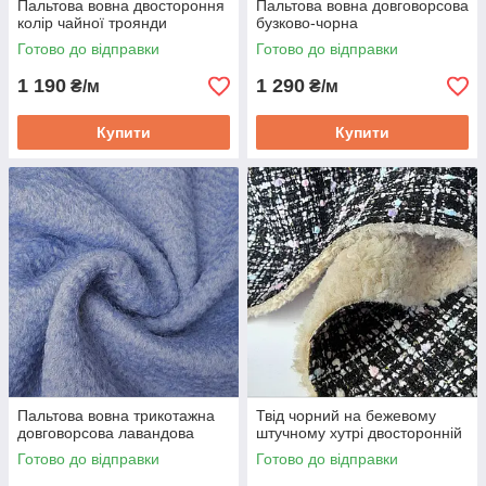
Пальтова вовна двостороння
Пальтова вовна довговорсова
колір чайної троянди
бузково-чорна
Готово до відправки
Готово до відправки
1 190
1 290
₴/м
₴/м
Купити
Купити
Пальтова вовна трикотажна
Твід чорний на бежевому
довговорсова лавандова
штучному хутрі двосторонній
Готово до відправки
Готово до відправки