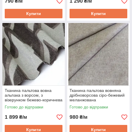
790
1 290
₴/м
₴/м
Купити
Купити
Тканина пальтова вовна
Тканина пальтова вовняна
альпака з ворсом, з
дрібноворсова сіро-бежевий
візерунком бежево-коричнева
меланжована
Готово до відправки
Готово до відправки
1 899
980
₴/м
₴/м
Купити
Купити