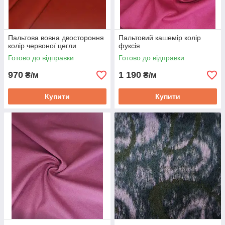
Пальтова вовна двостороння
Пальтовий кашемір колір
колір червоної цегли
фуксія
Готово до відправки
Готово до відправки
970
1 190
₴/м
₴/м
Купити
Купити