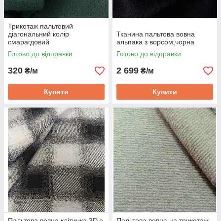
Трикотаж пальтовий
діагональний колір
Тканина пальтова вовна
смарагдовий
альпака з ворсом,чорна
Готово до відправки
Готово до відправки
320
2 699
₴/м
₴/м
Купити
Купити
Пальтова вовна клітинка 3D з
Пальтова вовна на трикотажі