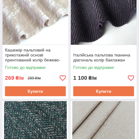
Кашемір пальтовий на
трикотажній основі
Італійська пальтова тканина
принтований колір бежево-
діагональ колір баклажан
пудровий
Готово до відправки
Готово до відправки
269
1 100
₴/м
₴/м
289 ₴/м
Купити
Купити