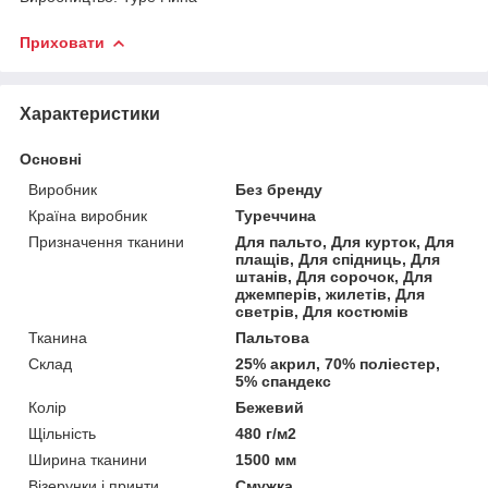
Приховати
Характеристики
Основні
Виробник
Без бренду
Країна виробник
Туреччина
Призначення тканини
Для пальто, Для курток, Для
плащів, Для спідниць, Для
штанів, Для сорочок, Для
джемперів, жилетів, Для
светрів, Для костюмів
Тканина
Пальтова
Склад
25% акрил, 70% поліестер,
5% спандекс
Колір
Бежевий
Щільність
480 г/м2
Ширина тканини
1500 мм
Візерунки і принти
Смужка