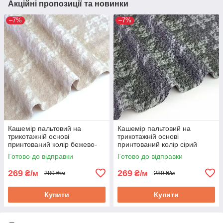
Акційні пропозиції та новинки
–7%
–7%
Кашемір пальтовий на
Кашемір пальтовий на
трикотажній основі
трикотажній основі
принтований колір бежево-
принтований колір сірий
пудровий
Готово до відправки
Готово до відправки
269
269
₴/м
₴/м
289 ₴/м
289 ₴/м
Купити
Купити