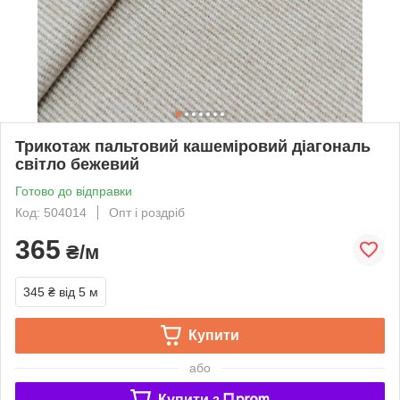
Трикотаж пальтовий кашеміровий діагональ
світло бежевий
Готово до відправки
Код: 504014
Опт і роздріб
365
₴/м
345 ₴
від 5 м
Купити
або
Купити з