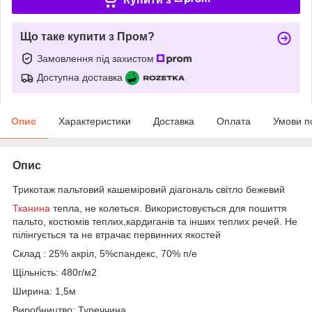
Що таке купити з Пром?
Замовлення під захистом
Доступна доставка
Опис
Характеристики
Доставка
Оплата
Умови п
Опис
Трикотаж пальтовий кашеміровий діагональ світло бежевий
Тканина
тепла, не колеться. Використовується для пошиття
пальто, костюмів теплих,кардиганів та інших теплих речей. Не
пілінгується та не втрачає первинних якостей
Склад : 25% акріл, 5%спандекс, 70% п/е
Щільність: 480г/м2
Ширина: 1,5м
Виробництво: Туреччина