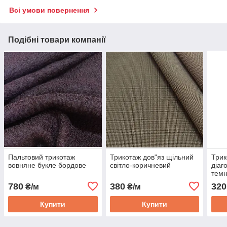
Всі умови повернення
Подібні товари компанії
Пальтовий трикотаж
Трикотаж дов"яз щільний
Трик
вовняне букле бордове
світло-коричневий
діаг
темн
780
380
320
₴/м
₴/м
Купити
Купити