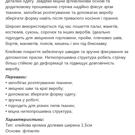
деталей одягу. Завдяки міцній флізеліновій основі та
додатковому прошиванню стрічка надійно фіксує зрізи
тканини, запобігає розтягуванню та допомагає виробу
зберігати форму навіть після тривалого носіння і прання.
Широко використовується під час пошиття пальт, жакетів,
костюмів, суконь, сорочок та інших виробів. Ідеально
підходить для зміцнення горловини, пройм, плечових швів,
бортів, манжетів, поясів, кишень і зон під блискавку.
Клейове покриття забезпечує швидке та зручне фіксування за
допомогою праски. Ниткопрошивна структура робить стрічку
більш стійкою до деформації та підвищує довговічність
виробу.
Переваги:
• запобігає розтягуванню тканини;
• зміцнює шви та краї виробу;
• допомагає зберігати форму одягу;
• зручна у роботі;
• підходить для різних типів тканин;
• міцна ниткопрошивна структура;
Характеристики:
Тип: клейова кромка долевик ширина 1,5см
Основа: флізелін