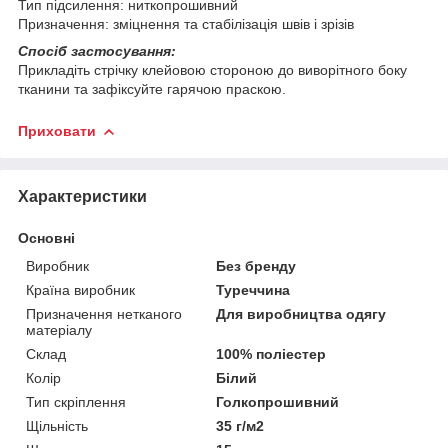
Тип підсилення: ниткопрошивний
Призначення: зміцнення та стабілізація швів і зрізів
Спосіб застосування:
Прикладіть стрічку клейовою стороною до виворітного боку
тканини та зафіксуйте гарячою праскою.
Приховати
Характеристики
Основні
Виробник
Без бренду
Країна виробник
Туреччина
Призначення нетканого
Для виробництва одягу
матеріалу
Склад
100% поліестер
Колір
Білий
Тип скріплення
Голкопрошивний
Щільність
35 г/м2