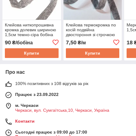
Клейова ниткопрошивна
Клейова термокромка по
Мер
кромка долевик шириною
косій подвійна
1,5с
1,5см темно-сіра бобіна
двостороння зі строчкою
100 м
шириною 1,2см темно-
90
7,50
18
₴/бобіна
₴/м
₴
сіра
Купити
Купити
Про нас
100% позитивних з 108 відгуків за рік
Працює з 23.09.2022
м. Черкаси
Черкаси, вул. Сумгаїтська,10, Черкаси, Україна
Контакти
Сьогодні працює з 09:00 до 17:00