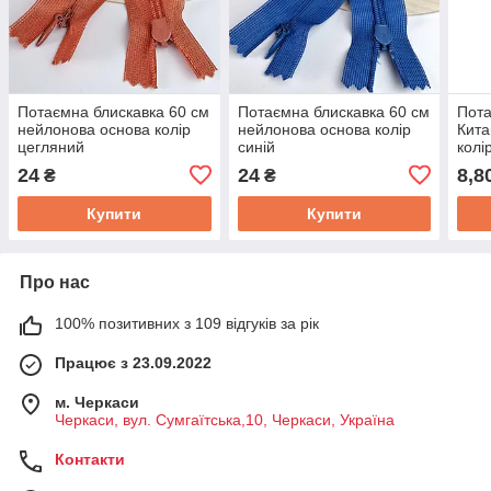
Потаємна блискавка 60 см
Потаємна блискавка 60 см
Пота
нейлонова основа колір
нейлонова основа колір
Кита
цегляний
синій
колі
24
24
8,8
₴
₴
Купити
Купити
Про нас
100% позитивних з 109 відгуків за рік
Працює з 23.09.2022
м. Черкаси
Черкаси, вул. Сумгаїтська,10, Черкаси, Україна
Контакти