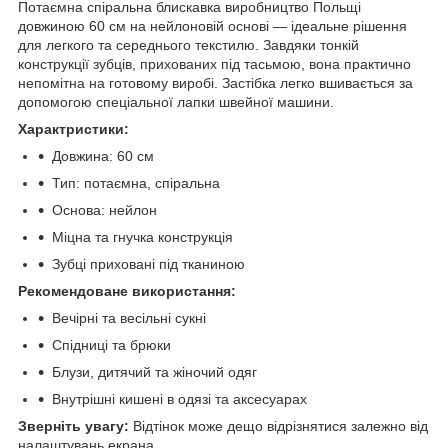
Потаємна спіральна блискавка виробництво Польщі
довжиною 60 см на нейлоновій основі — ідеальне рішення
для легкого та середнього текстилю. Завдяки тонкій
конструкції зубців, прихованих під тасьмою, вона практично
непомітна на готовому виробі. Застібка легко вшивається за
допомогою спеціальної лапки швейної машини.
Характристики
:
Довжина: 60 см
Тип: потаємна, спіральна
Основа: нейлон
Міцна та гнучка конструкція
Зубці приховані під тканиною
Рекомендоване використання:
Вечірні та весільні сукні
Спідниці та брюки
Блузи, дитячий та жіночий одяг
Внутрішні кишені в одязі та аксесуарах
Зверніть увагу:
Відтінок може дещо відрізнятися залежно від
налаштувань екрана.