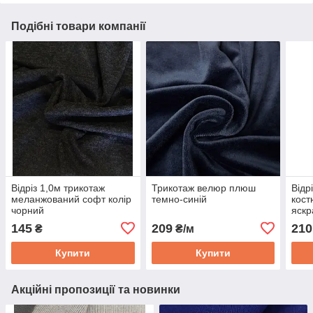
Подібні товари компанії
Відріз 1,0м трикотаж
Трикотаж велюр плюш
Відр
меланжований софт колір
темно-синій
кост
чорний
яскр
145
209
210
₴
₴/м
Купити
Купити
Акційні пропозиції та новинки