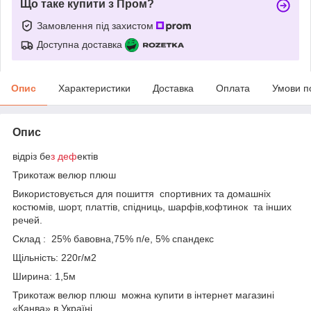
Що таке купити з Пром?
Замовлення під захистом
Доступна доставка
Опис
Характеристики
Доставка
Оплата
Умови п
Опис
відріз бе
з деф
ектів
Трикотаж велюр плюш
Використовується для пошиття спортивних та домашніх
костюмів, шорт, платтів, спідниць, шарфів,кофтинок та інших
речей.
Склад : 25% бавовна,75% п/е, 5% спандекс
Щільність: 220г/м2
Ширина: 1,5м
Трикотаж велюр плюш можна купити в інтернет магазині
«Канва» в Україні