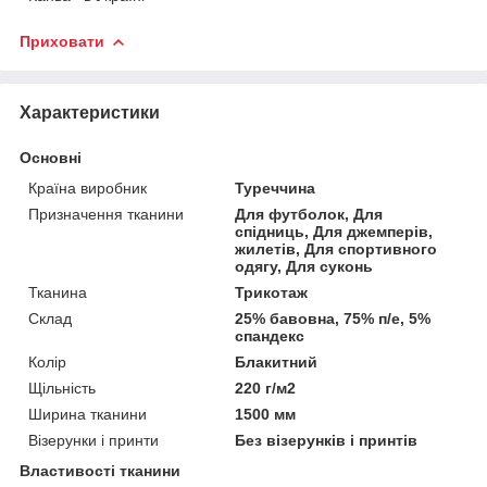
Приховати
Характеристики
Основні
Країна виробник
Туреччина
Призначення тканини
Для футболок, Для
спідниць, Для джемперів,
жилетів, Для спортивного
одягу, Для суконь
Тканина
Трикотаж
Склад
25% бавовна, 75% п/е, 5%
спандекс
Колір
Блакитний
Щільність
220 г/м2
Ширина тканини
1500 мм
Візерунки і принти
Без візерунків і принтів
Властивості тканини