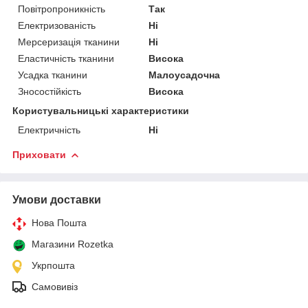
Повітропроникність
Так
Електризованість
Ні
Мерсеризація тканини
Ні
Еластичність тканини
Висока
Усадка тканини
Малоусадочна
Зносостійкість
Висока
Користувальницькі характеристики
Електричність
Ні
Приховати
Умови доставки
Нова Пошта
Магазини Rozetka
Укрпошта
Самовивіз