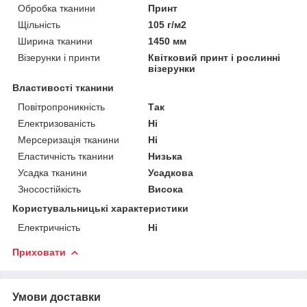
Обробка тканини
Принт
Щільність
105 г/м2
Ширина тканини
1450 мм
Візерунки і принти
Квітковий принт і рослинні
візерунки
Властивості тканини
Повітропроникність
Так
Електризованість
Ні
Мерсеризація тканини
Ні
Еластичність тканини
Низька
Усадка тканини
Усадкова
Зносостійкість
Висока
Користувальницькі характеристики
Електричність
Ні
Приховати
Умови доставки