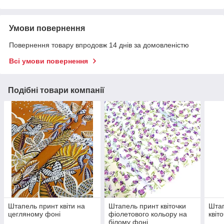
Умови повернення
Повернення товару впродовж 14 днів за домовленістю
Всі умови повернення
Подібні товари компанії
Штапель принт квіти на
Штапель принт квіточки
Штап
цегляному фоні
фіолетового кольору на
квіт
білому фоні