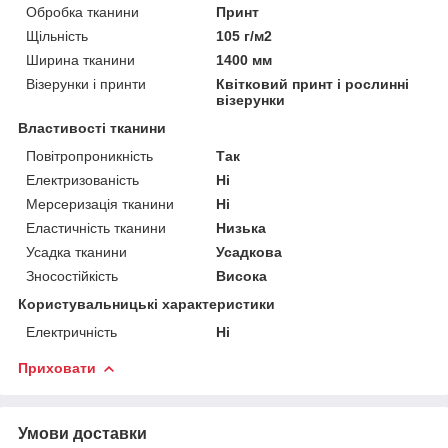
Обробка тканини
Принт
Щільність
105 г/м2
Ширина тканини
1400 мм
Візерунки і принти
Квітковий принт і рослинні
візерунки
Властивості тканини
Повітропроникність
Так
Електризованість
Ні
Мерсеризація тканини
Ні
Еластичність тканини
Низька
Усадка тканини
Усадкова
Зносостійкість
Висока
Користувальницькі характеристики
Електричність
Ні
Приховати
Умови доставки