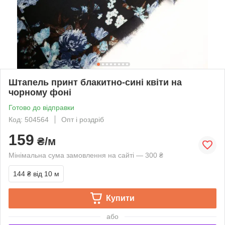
Штапель принт блакитно-сині квіти на
чорному фоні
Готово до відправки
Код: 504564
Опт і роздріб
159
₴/м
Мінімальна сума замовлення на сайті — 300 ₴
144 ₴
від 10 м
Купити
або