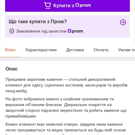
Купити з
Що таке купити з Пром?
Замовлення під захистом
Опис
Характеристики
Доставка
Оплата
Умови п
Опис
Пришивне акрилове каміння — стильний декоративний
елемент для одягу, сценічних костюмів, аксесуарів та виробів
хенд-мейд.
На фото зображено камені з охайним гранюванням та
виразним об’ємним блиском. Дзеркальне покриття на
зворотній стороні підсилює мерехтіння та робить каміння ще
привабливішим.
Кожен елемент має невеликі отвори, завдяки яким каміння
легко пришивається та міцно тримається на будь-якій основі.