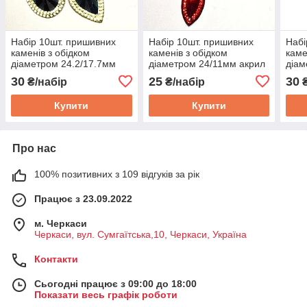
Набір 10шт. пришивних
Набір 10шт. пришивних
Набі
каменів з обідком
каменів з обідком
каме
діаметром 24.2/17.7мм
діаметром 24/11мм акрил
діам
акрил колір смарагдовий
колір червоний
акри
30
25
30
₴/набір
₴/набір
₴
Купити
Купити
Про нас
100% позитивних з 109 відгуків за рік
Працює з 23.09.2022
м. Черкаси
Черкаси, вул. Сумгаїтська,10, Черкаси, Україна
Контакти
Сьогодні працює з 09:00 до 18:00
Показати весь графік роботи