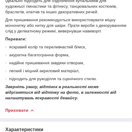
Ідеально підходить для оздоблення купальників для
художньої гімнастики та фітнесу, танцювальних костюмів,
браслетів, клатчів та інших декоративних речей.
Для пришивання рекомендується використовувати міцну
мононитку або нитку для шкіри. Прати вироби з декоруванням
слід у делікатному режимі, вивернувши навиворіт.
Переваги:
· яскравий колір та переливчастий блиск,
· акуратна багатогранна форма,
· надійне пришивання завдяки отворам,
· легкий і міцний акриловий матеріал,
· підходить для рукоділля та сценічного стилю.
Звер
ніть увагу, відтінок в реальності може
відрізнятися від відтінку на фото, в залежності від
налаштувань яскравості девайсу.
Приховати
Характеристики