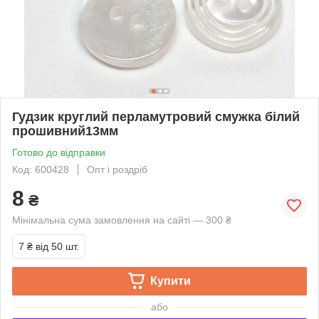
Гудзик круглий перламутровий смужка білий
прошивний13мм
Готово до відправки
Код: 600428
Опт і роздріб
8
₴
Мінімальна сума замовлення на сайті — 300 ₴
7 ₴
від 50 шт.
Купити
або