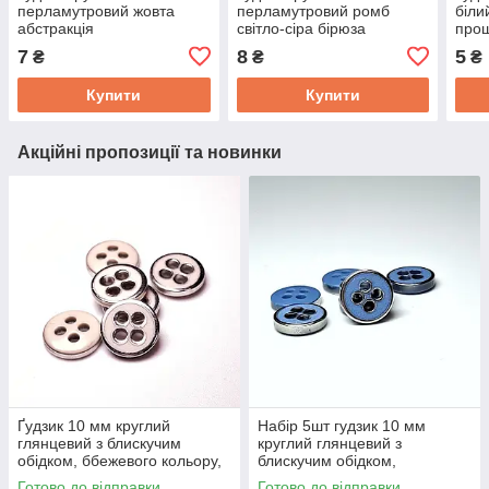
перламутровий жовта
перламутровий ромб
біли
абстракція
світло-сіра бірюза
про
прошивний13мм
прошивний13мм
7
8
5
₴
₴
₴
Купити
Купити
Акційні пропозиції та новинки
Ґудзик 10 мм круглий
Набір 5шт гудзик 10 мм
глянцевий з блискучим
круглий глянцевий з
обідком, ббежевого кольору,
блискучим обідком,
прошивний
блакитного кольору,
Готово до відправки
Готово до відправки