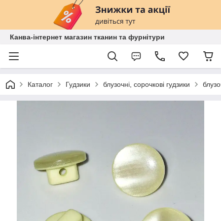
Канва-інтернет магазин тканин та фурнітури
Каталог
Гудзики
блузочні, сорочкові гудзики
блузо