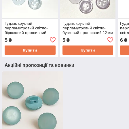
Гудзик круглий
Гудзик круглий
Гудз
перламутровий світло-
перламутровий світло-
перл
бірюзовий прошивний
бузковий прошивний 12мм
світ
12мм
5
5
6
₴
₴
₴
Купити
Купити
Акційні пропозиції та новинки