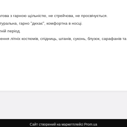
ова з гарною щільністю, не стрейчова, не просвічується.
уральна, гарно "дихає", комфортна в носці.
ній період.
ння літніх костюмів, спідниць, штанів, суконь, блузок, сарафанів та
Сайт створений на маркетплейсі
Prom.ua