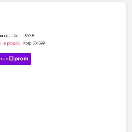
я на сайті — 300 ₴
 і в роздріб
Код:
504399
ти з