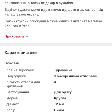
призначення, а також як декор в рукоділлі.
Відтінок гудзика може відрізнятися від фото в залежності від
налаштувань екрану.
Гудзик круглий блискучий можна купити в інтернет магазині
«Канва» в Україні
Приховати
Характеристики
Основні
Країна виробник
Туреччина
Вид гудзика
З наскрізними отворами
Кількість отворів для
4
кріплення
Застосування
Для одягу
Форма
Кругла
Діаметр
12 мм
Колір
Синій