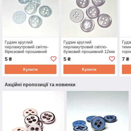
Гудзик круглий
Гудзик круглий
Гудз
перламутровий світло-
перламутровий світло-
темн
бірюзовий прошивний
бузковий прошивний 12мм
гор
12мм
про
5
5
7
₴
₴
₴
Купити
Купити
Акційні пропозиції та новинки