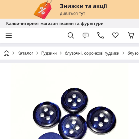
Канва-інтернет магазин тканин та фурнітури
Каталог
Гудзики
блузочні, сорочкові гудзики
блузо