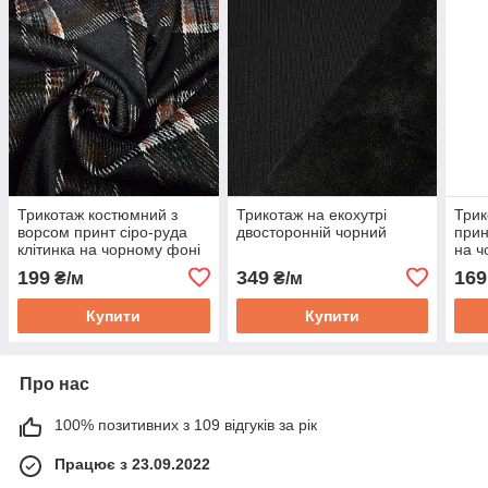
Трикотаж костюмний з
Трикотаж на екохутрі
Трик
ворсом принт сіро-руда
двосторонній чорний
прин
клітинка на чорному фоні
на ч
199
349
169
₴/м
₴/м
Купити
Купити
Про нас
100% позитивних з 109 відгуків за рік
Працює з 23.09.2022