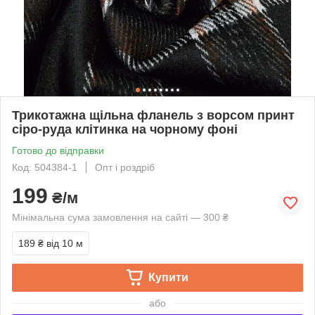
Трикотажна щільна фланель з ворсом принт
сіро-руда клітинка на чорному фоні
Готово до відправки
Код: 504384-1
Опт і роздріб
199
₴/м
Мінімальна сума замовлення на сайті — 300 ₴
189 ₴
від 10 м
Купити
або