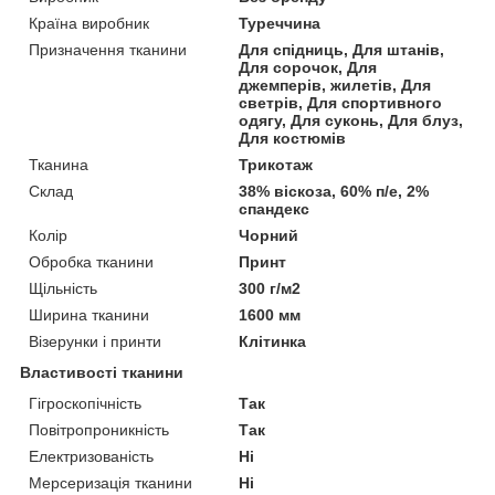
Країна виробник
Туреччина
Призначення тканини
Для спідниць, Для штанів,
Для сорочок, Для
джемперів, жилетів, Для
светрів, Для спортивного
одягу, Для суконь, Для блуз,
Для костюмів
Тканина
Трикотаж
Склад
38% віскоза, 60% п/е, 2%
спандекс
Колір
Чорний
Обробка тканини
Принт
Щільність
300 г/м2
Ширина тканини
1600 мм
Візерунки і принти
Клітинка
Властивості тканини
Гігроскопічність
Так
Повітропроникність
Так
Електризованість
Ні
Мерсеризація тканини
Ні