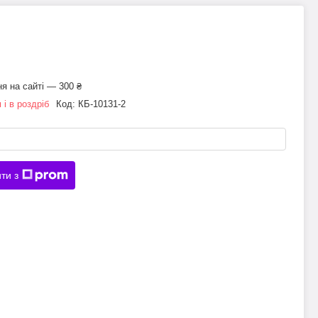
я на сайті — 300 ₴
 і в роздріб
Код:
КБ-10131-2
ти з