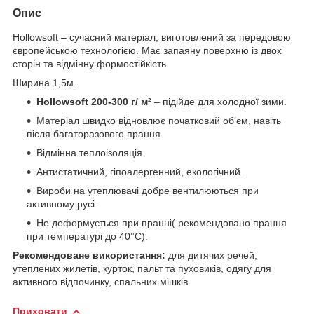
Опис
Hollowsoft – сучасний матеріал, виготовлений за передовою
європейською технологією. Має запаяну поверхню із двох
сторін та відмінну формостійкість.
Ширина 1,5м.
Hollowsoft 200-300 г/ м²
– підійде для холодної зими.
Матеріал швидко відновлює початковий об’єм, навіть
після багаторазового прання.
Відмінна теплоізоляція.
Антистатичний, гіпоалергенний, екологічний.
Вироби на утеплювачі добре вентилюються при
активному русі.
Не деформується при пранні( рекомендовано прання
при температурі до 40°C).
Рекомендоване використання:
для дитячих речей,
утеплених жилетів, курток, пальт та пуховиків, одягу для
активного відпочинку, спальних мішків.
Приховати