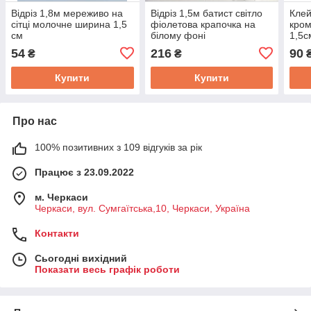
Відріз 1,8м мереживо на
Відріз 1,5м батист світло
Клей
сітці молочне ширина 1,5
фіолетова крапочка на
кром
см
білому фоні
1,5с
100 
54
216
90
₴
₴
₴
Купити
Купити
Про нас
100% позитивних з 109 відгуків за рік
Працює з 23.09.2022
м. Черкаси
Черкаси, вул. Сумгаїтська,10, Черкаси, Україна
Контакти
Сьогодні вихідний
Показати весь графік роботи