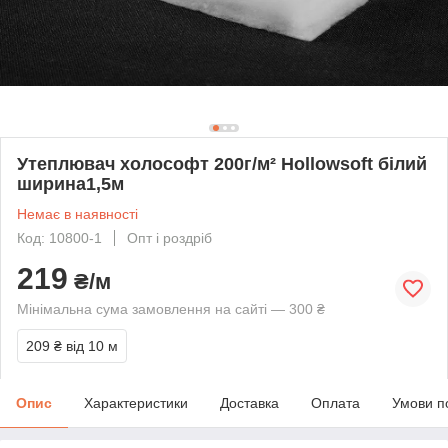
Утеплювач холософт 200г/м² Hollowsoft білий
ширина1,5м
Немає в наявності
Код: 10800-1
Опт і роздріб
219
₴/м
Мінімальна сума замовлення на сайті — 300 ₴
209 ₴
від 10 м
Опис
Характеристики
Доставка
Оплата
Умови п