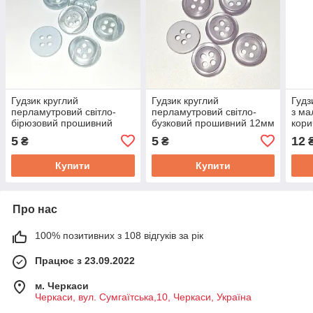
Гудзик круглий
Гудзик круглий
Гудз
перламутровий світло-
перламутровий світло-
з ма
бірюзовий прошивний
бузковий прошивний 12мм
кор
12мм
5
5
12
₴
₴
Купити
Купити
Про нас
100% позитивних з 108 відгуків за рік
Працює з 23.09.2022
м. Черкаси
Черкаси, вул. Сумгаїтська,10, Черкаси, Україна