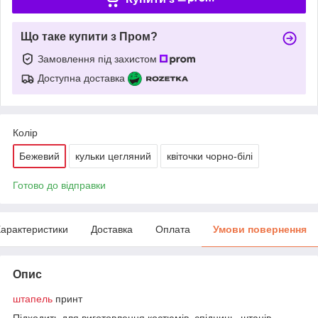
Що таке купити з Пром?
Замовлення під захистом
Доступна доставка
Колір
Бежевий
кульки цегляний
квіточки чорно-білі
Готово до відправки
арактеристики
Доставка
Оплата
Умови повернення
Опис
штапель
принт
Підходить для виготовлення костюмів, спідниць, штанів,