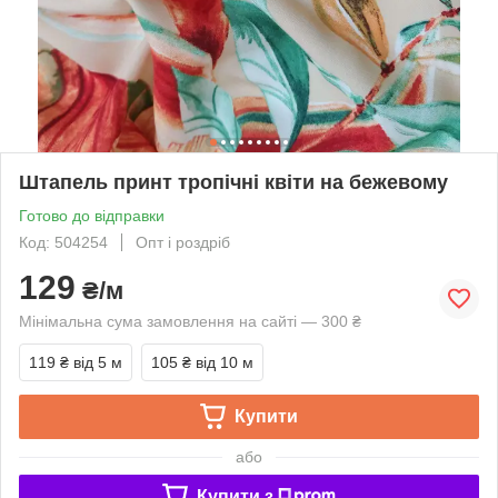
Штапель принт тропічні квіти на бежевому
Готово до відправки
Код: 504254
Опт і роздріб
129
₴/м
Мінімальна сума замовлення на сайті — 300 ₴
119 ₴
від 5 м
105 ₴
від 10 м
Купити
або
Купити з