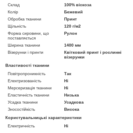
Склад
100% віскоза
Колір
Бежевий
Обробка тканини
Принт
Щільність
120 г/м2
Форма сировини, що
Рулон
поставляється
Ширина тканини
1400 мм
Візерунки і принти
Квітковий принт і рослинні
візерунки
Властивості тканини
Повітропроникність
Так
Електризованість
Ні
Мерсеризація тканини
Ні
Еластичність тканини
Низька
Усадка тканини
Усадкова
Зносостійкість
Висока
Користувальницькі характеристики
Електричність
Ні