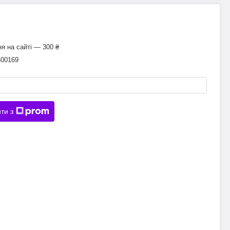
я на сайті — 300 ₴
600169
ти з