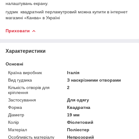
налаштувань екрану.
гудзик квадратний перламутровий можна купити в інтернет
магазині «Канва» в Україні
Приховати
Характеристики
Основні
Країна виробник
Італія
Вид гудзика
З наскрізними отворами
Кількість отворів для
2
кріплення
Застосування
Для одягу
Форма
Квадратна
Діаметр
19 мм
Колір
Фіолетовий
Матеріал
Поліестер
Особливість матеріалу
Непрозорий