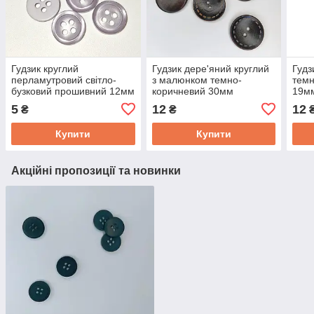
Гудзик круглий
Гудзик дере'яний круглий
Гудз
перламутровий світло-
з малюнком темно-
темн
бузковий прошивний 12мм
коричневий 30мм
19м
5
12
12
₴
₴
Купити
Купити
Акційні пропозиції та новинки