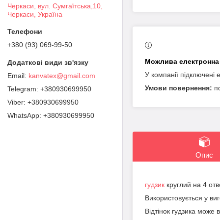
Черкаси, вул. Сумгаїтська,10,
Черкаси, Україна
+380 (93) 069-99-50
У компанії підключені 
kanvatex@gmail.com
п
+380930699950
+380930699950
+380930699950
Опис
гудзик
круглий на 4 от
Використовується у виг
Відтінок гудзика може 