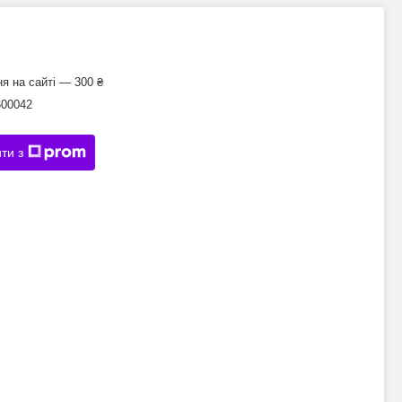
я на сайті — 300 ₴
600042
ти з