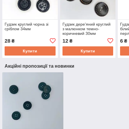
Гудзик круглий чорна зі
Гудзик дере'яний круглий
Гудз
сріблом 34мм
з малюнком темно-
біли
коричневий 30мм
пер
про
28
12
6
₴
₴
₴
Купити
Купити
Акційні пропозиції та новинки