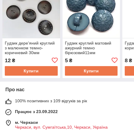
Гудзик дере'яний круглий
Гудзик круглий матовий
Гудз
з малюнком темно-
ажурний темно
кор
коричневий 30мм
бірюзовий11мм
12
5
8
₴
₴
₴
Купити
Купити
Про нас
100% позитивних з 109 відгуків за рік
Працює з 23.09.2022
м. Черкаси
Черкаси, вул. Сумгаїтська,10, Черкаси, Україна