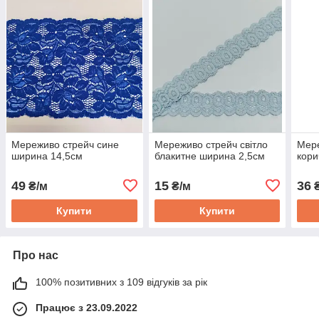
Мереживо стрейч сине
Мереживо стрейч світло
Мере
ширина 14,5см
блакитне ширина 2,5см
кори
49
15
36
₴/м
₴/м
₴
Купити
Купити
Про нас
100% позитивних з 109 відгуків за рік
Працює з 23.09.2022