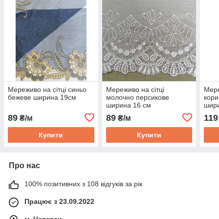
Мереживо на сітці синьо
Мереживо на сітці
Мере
бежеве ширина 19см
молочно персикове
кори
ширина 16 см
шир
89
89
119
₴/м
₴/м
Купити
Купити
Про нас
100% позитивних з 108 відгуків за рік
Працює з 23.09.2022
м. Черкаси