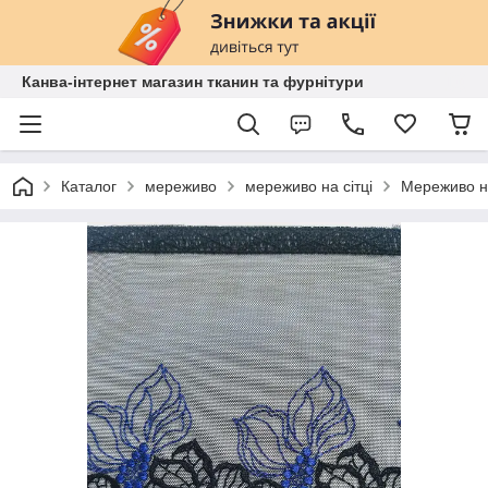
Канва-інтернет магазин тканин та фурнітури
Каталог
мереживо
мереживо на сітці
Мереживо на