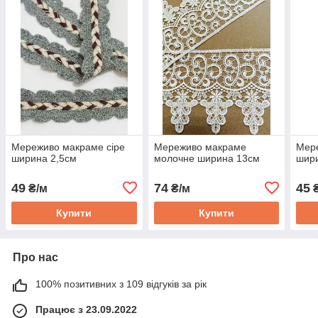
Мереживо макраме сіре
Мереживо макраме
Мер
ширина 2,5см
молочне ширина 13см
шири
49
74
45
₴/м
₴/м
₴
Купити
Купити
Про нас
100% позитивних з 109 відгуків за рік
Працює з 23.09.2022