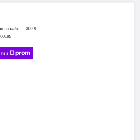
я на сайті — 300 ₴
500195
ти з