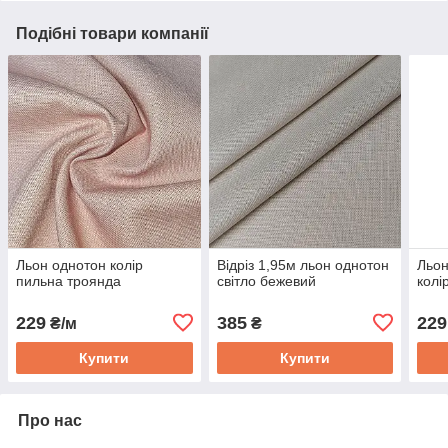
Подібні товари компанії
Льон однотон колір
Відріз 1,95м льон однотон
Льон
пильна троянда
світло бежевий
колі
229
385
229
₴/м
₴
Купити
Купити
Про нас