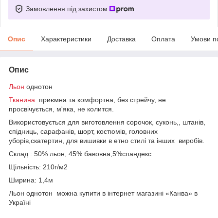
Замовлення під захистом
Опис
Характеристики
Доставка
Оплата
Умови п
Опис
Льон
однотон
Тканина
приємна та комфортна, без стрейчу, не
просвічується, м'яка, не колится.
Використовується для виготовлення сорочок, суконь,, штанів,
спідниць, сарафанів, шорт, костюмів, головних
уборів,скатертин, для вишивки в етно стилі та інших виробів.
Склад : 50% льон, 45% бавовна,5%спандекс
Щільність: 210г/м2
Ширина: 1,4м
Льон однотон можна купити в інтернет магазині «Канва» в
Україні