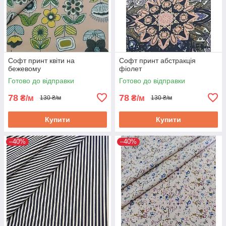
Софт принт квіти на
Софт принт абстракція
бежевому
фіолет
Готово до відправки
Готово до відправки
78
78
₴/м
₴/м
130 ₴/м
130 ₴/м
Купити
Купити
–40%
–40%