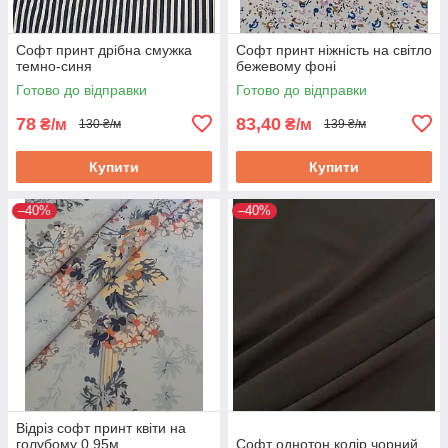
Софт принт дрібна смужка
Софт принт ніжність на світло
темно-синя
бежевому фоні
Готово до відправки
Готово до відправки
78
83,40
₴/м
₴/м
130 ₴/м
139 ₴/м
Купити
Купити
–40%
–40%
Відріз софт принт квіти на
голубому 0,95м
Софт однотон колір чорний