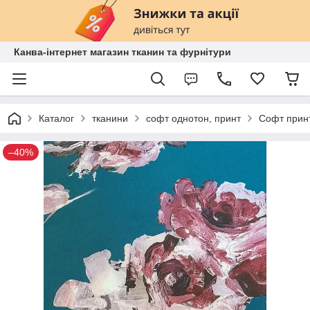
Канва-інтернет магазин тканин та фурнітури
Каталог
тканини
софт однотон, принт
Софт принт
–40%