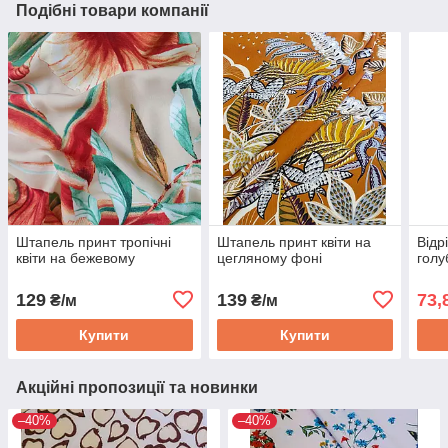
Подібні товари компанії
Штапель принт тропічні
Штапель принт квіти на
Відр
квіти на бежевому
цегляному фоні
голу
129
139
73,
₴/м
₴/м
Купити
Купити
Акційні пропозиції та новинки
–40%
–40%