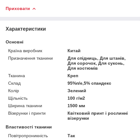
Приховати
Характеристики
Основні
Країна виробник
Китай
Призначення тканини
Для спідниць, Для штанів,
Для сорочок, Для суконь,
Для костюмів
Тканина
Креп
Склад
95%п/е,5% спандекс
Колір
Зелений
Щільність
100 г/м2
Ширина тканини
1500 мм
Візерунки і принти
Квітковий принт і рослинні
візерунки
Властивості тканини
Повітропроникність
Так