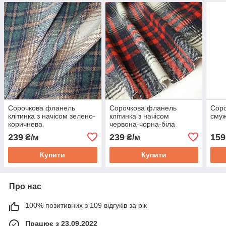
Сорочкова фланель
Сорочкова фланель
Соро
клітинка з начісом зелено-
клітинка з начісом
смуж
коричнева
червона-чорна-біла
239
239
159
₴/м
₴/м
Купити
Купити
Про нас
100% позитивних з 109 відгуків за рік
Працює з 23.09.2022