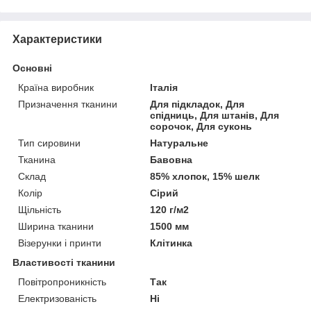
Характеристики
Основні
Країна виробник
Італія
Призначення тканини
Для підкладок, Для
спідниць, Для штанів, Для
сорочок, Для суконь
Тип сировини
Натуральне
Тканина
Бавовна
Склад
85% хлопок, 15% шелк
Колір
Сірий
Щільність
120 г/м2
Ширина тканини
1500 мм
Візерунки і принти
Клітинка
Властивості тканини
Повітропроникність
Так
Електризованість
Ні