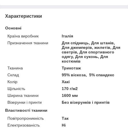
Характеристики
Основні
Країна виробник
Італія
Призначення тканини
Для спідниць, Для штанів,
Для джемперів, жилетів, Для
светрів, Для спортивного
одягу, Для суконь, Для
костюмів
Тканина
Трикотаж
Склад
95% віскоза, 5% спандекс
Колір
Хакі
Щільність
170 г/м2
Ширина тканини
1600 мм
Візерунки і принти
Без візерунків і принтів
Властивості тканини
Повітропроникність
Так
Електризованість
Ні