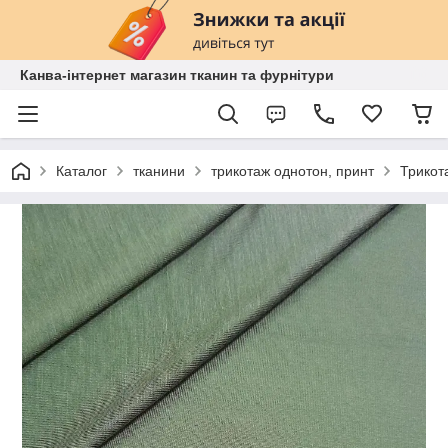
Канва-інтернет магазин тканин та фурнітури
Каталог
тканини
трикотаж однотон, принт
Трикота