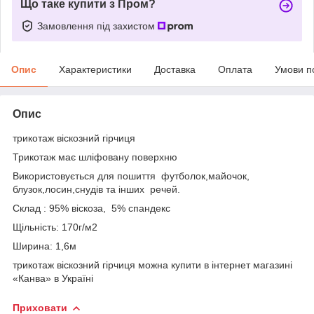
Що таке купити з Пром?
Замовлення під захистом
Опис
Характеристики
Доставка
Оплата
Умови п
Опис
трикотаж віскозний гірчиця
Трикотаж має шліфовану поверхню
Використовується для пошиття футболок,майочок,
блузок,лосин,снудів та інших речей.
Склад : 95% віскоза, 5% спандекс
Щільність: 170г/м2
Ширина: 1,6м
трикотаж віскозний гірчиця можна купити в інтернет магазині
«Канва» в Україні
Приховати