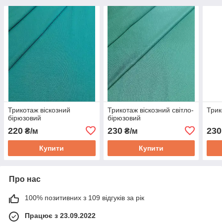
Трикотаж віскозний
Трикотаж віскозний світло-
Трик
бірюзовий
бірюзовий
220
230
230
₴/м
₴/м
Купити
Купити
Про нас
100% позитивних з 109 відгуків за рік
Працює з 23.09.2022