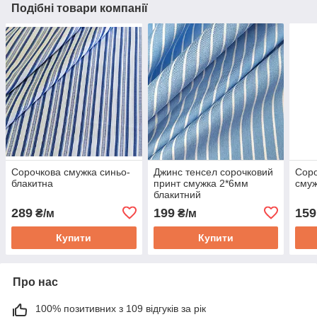
Подібні товари компанії
Сорочкова смужка синьо-
Джинс тенсел сорочковий
Соро
блакитна
принт смужка 2*6мм
смуж
блакитний
289
199
159
₴/м
₴/м
Купити
Купити
Про нас
100% позитивних з 109 відгуків за рік