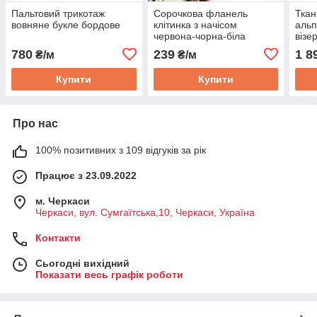
Пальтовий трикотаж
Сорочкова фланель
Ткан
вовняне букле бордове
клітинка з начісом
альп
червона-чорна-біла
візе
кори
780
239
1 8
₴/м
₴/м
Купити
Купити
Про нас
100% позитивних з 109 відгуків за рік
Працює з 23.09.2022
м. Черкаси
Черкаси, вул. Сумгаїтська,10, Черкаси, Україна
Контакти
Сьогодні вихідний
Показати весь графік роботи