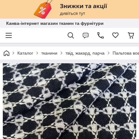
Канва-інтернет магазин тканин та фурнітури
Каталог
тканини
твід, жакард, парча
Пальтова вов