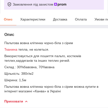
Замовлення під захистом
Опис
Характеристики
Доставка
Оплата
Умови п
Опис
Пальтова вовна клітинка чорно-біла з сірим
Тканина
тепла, не колеться.
Використовується для пошиття пальто, костюмів
теплих,кардиганів та інших теплих речей.
Склад : 30%бавовна, 70%вовна
Щільність: 380г/м2
Ширина: 1,5м
Пальтова вовна клітинка чорно-біла з сірим можна купити в
інтернет магазині «Канва» в Україні
Приховати