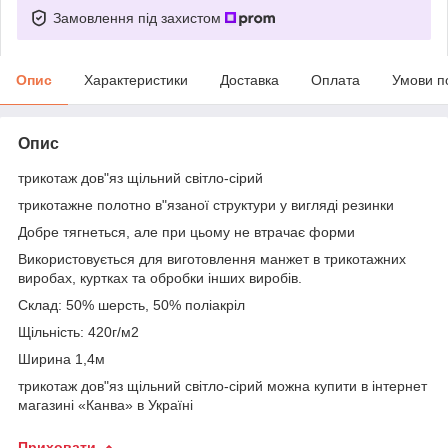
Замовлення під захистом
Опис
Характеристики
Доставка
Оплата
Умови п
Опис
трикотаж дов"яз щільний світло-сірий
трикотажне полотно в"язаної структури у вигляді резинки
Добре тягнеться, але при цьому не втрачає форми
Використовується для виготовлення манжет в трикотажних
виробах, куртках та обробки інших виробів.
Склад: 50% шерсть, 50% поліакріл
Щільність: 420г/м2
Ширина 1,4м
трикотаж дов"яз щільний світло-сірий можна купити в інтернет
магазині «Канва» в Україні
Приховати