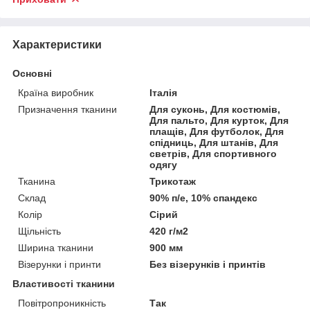
Характеристики
Основні
Країна виробник
Італія
Призначення тканини
Для суконь, Для костюмів,
Для пальто, Для курток, Для
плащів, Для футболок, Для
спідниць, Для штанів, Для
светрів, Для спортивного
одягу
Тканина
Трикотаж
Склад
90% п/е, 10% спандекс
Колір
Сірий
Щільність
420 г/м2
Ширина тканини
900 мм
Візерунки і принти
Без візерунків і принтів
Властивості тканини
Повітропроникність
Так