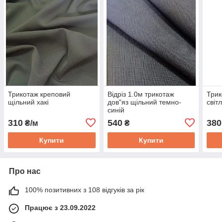
Трикотаж креповий
Відріз 1.0м трикотаж
Трик
щільний хакі
дов"яз щільний темно-
світ
синій
310
540
380
₴/м
₴
Купити
Купити
Про нас
100% позитивних з 108 відгуків за рік
Працює з 23.09.2022