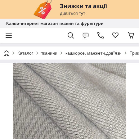
Канва-інтернет магазин тканин та фурнітури
Каталог
тканини
кашкорсе, манжети,дов"язи
Трик