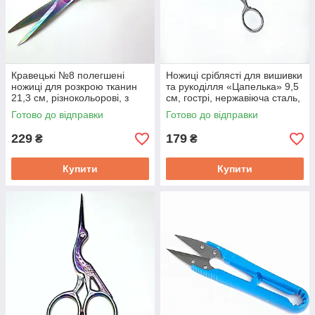
Кравецькі №8 полегшені
Ножиці сріблясті для вишивки
ножиці для розкрою тканин
та рукоділля «Цапелька» 9,5
21,3 см, різнокольорові, з
см, гострі, нержавіюча сталь,
прогумованими ручками,
декоративні
Готово до відправки
Готово до відправки
нержавіюча сталь
229
179
₴
₴
Купити
Купити