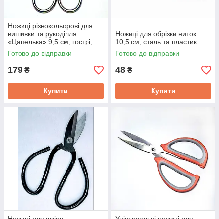
Ножиці різнокольорові для
вишивки та рукоділля
Ножиці для обрізки ниток
«Цапелька» 9,5 см, гострі,
10,5 см, сталь та пластик
нержавіюча сталь,
Готово до відправки
Готово до відправки
декоративні
179
48
₴
₴
Купити
Купити
Ножиці для шкіри
Універсальні ножиці для