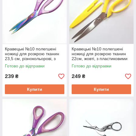
Кравецькі №10 полегшені
Кравецькі №10 полегшені
ножиці для розкрою тканин
ножиці для розкрою тканин
23,5 см, різнокольорові, з
22см, жовті, з пластиковими
прогумованими ручками,
ручками та чохлом,
Готово до відправки
Готово до відправки
нержавіюча сталь
нержавіюча сталь
239
249
₴
₴
Купити
Купити